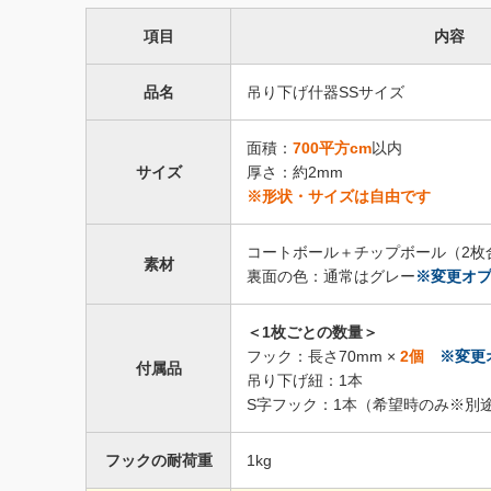
360枚
107,500円
項目
内容
370枚
110,000円
品名
吊り下げ什器SSサイズ
380枚
112,500円
面積：
700平方cm
以内
サイズ
厚さ：約2mm
390枚
115,000円
※形状・サイズは自由です
400枚
117,500円
コートボール＋チップボール（2枚
素材
裏面の色：通常はグレー
※変更オ
410枚
120,000円
＜1枚ごとの数量＞
420枚
122,500円
フック：長さ70mm ×
2個
※変更
付属品
吊り下げ紐：1本
430枚
125,000円
S字フック：1本（希望時のみ※別
440枚
127,500円
フックの耐荷重
1kg
450枚
130,000円