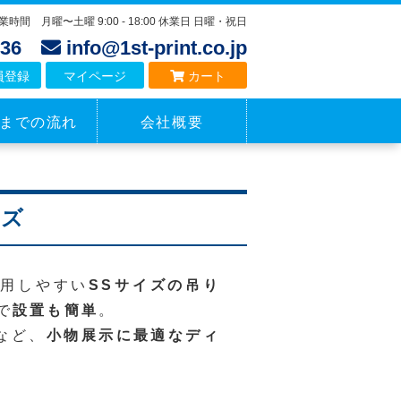
業時間 月曜〜土曜 9:00 - 18:00 休業日 日曜・祝日
4136
info@1st-print.co.jp
員登録
マイページ
カート
までの流れ
会社概要
イズ
活用しやすい
SSサイズの吊り
で
設置も簡単
。
など、
小物展示に最適なディ