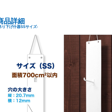
170枚
60,000円
180枚
62,500円
商品詳細
吊り下げ什器SSサイズ-
190枚
65,000円
200枚
67,500円
210枚
70,000円
220枚
72,500円
230枚
75,000円
240枚
77,500円
250枚
80,000円
260枚
82,500円