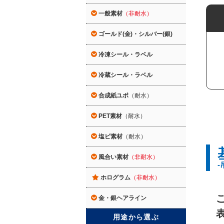
一般素材
（非耐水）
ゴールド(金)・シルバー(銀)
冷凍シール・ラベル
冷蔵シール・ラベル
合成紙ユポ
（耐水）
PET素材
（耐水）
塩ビ素材
（耐水）
風合い素材
（非耐水）
-
ホログラム
（非耐水）
金・銀ヘアライン
用途から選ぶ