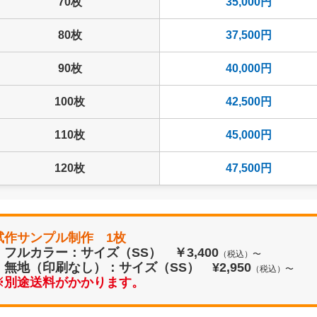
70枚
35,000円
80枚
37,500円
90枚
40,000円
100枚
42,500円
110枚
45,000円
120枚
47,500円
130枚
50,000円
140枚
52,500円
試作サンプル制作 1枚
・フルカラー：
サイズ（SS） ￥3,400
（税込）〜
・無地（印刷なし）：
サイズ（SS） ¥2,950
150枚
55,000円
（税込）〜
※別途送料がかかります。
160枚
57,500円