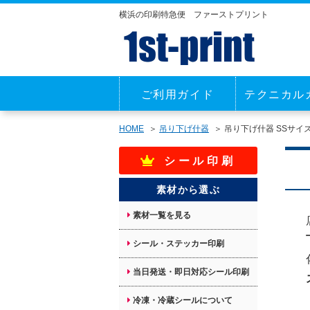
横浜の印刷特急便 ファーストプリント
ご利用ガイド
テクニカル
HOME
吊り下げ什器
吊り下げ什器 SSサイ
シール印刷
素材から選ぶ
素材一覧を見る
シール・ステッカー印刷
当日発送・即日対応シール印刷
冷凍・冷蔵シールについて