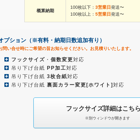
100枚以下：
3営業日
発送〜
概算納期
460枚
132,500円
100枚以上：
5営業日
発送〜
470枚
135,000円
オプション
（※有料・納期日数追加有り）
480枚
137,500円
お問い合せ時にご希望の旨お知らせください。
お見積りいたします。
490枚
140,000円
フックサイズ
・
個数変更
対応
吊り下げ台紙
PP加工
対応
500枚
142,500円
吊り下げ台紙
3枚合紙
対応
吊り下げ台紙
裏面カラー変更[ホワイト]
対応
510枚
145,000円
520枚
147,500円
フックサイズ詳細はこち
530枚
150,000円
※別ウィンドウが開きます
540枚
152,500円