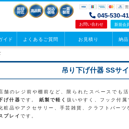
営
045-530-
お問い合わせ
新規会
ガイド
よくあるご質問
お見積り
納品
パッケージ
シール
ズ
見積もり
見積もり
吊り下げ什器 SSサ
店舗のレジ前や棚前など、限られたスペースでも
下げ什器
です。
紙製で軽く
扱いやすく、フック付属
化粧品やアクセサリー、手芸雑貨、クラフトパーツ
スプレイ
です。