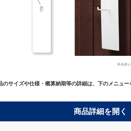
270枚
85,000円
280枚
87,500円
290枚
90,000円
300枚
92,500円
※小さい
310枚
95,000円
320枚
97,500円
品のサイズや仕様・概算納期等の詳細は、
下のメニュー
330枚
100,000円
商品詳細を開く
340枚
102,500円
350枚
105,000円