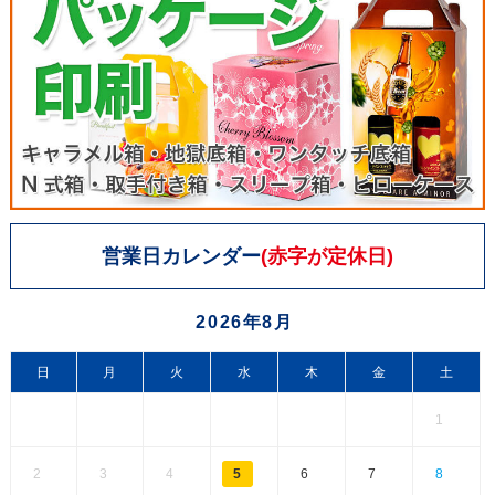
営業日カレンダー
(赤字が定休日)
2026年8月
日
月
火
水
木
金
土
1
2
3
4
5
6
7
8