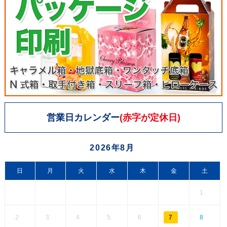
営業日カレンダー
(赤字が定休日)
2026年8月
日
月
火
水
木
金
土
1
2
3
4
5
6
7
8