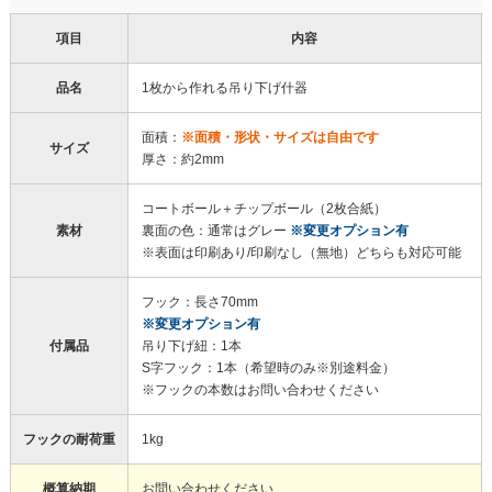
項目
内容
品名
1枚から作れる吊り下げ什器
面積：
※面積・形状・サイズは自由です
サイズ
厚さ：約2mm
コートボール＋チップボール（2枚合紙）
素材
裏面の色：通常はグレー
※変更オプション有
※表面は印刷あり/印刷なし（無地）どちらも対応可能
フック：長さ70mm
※変更オプション有
付属品
吊り下げ紐：1本
S字フック：1本（希望時のみ※別途料金）
※フックの本数はお問い合わせください
フックの耐荷重
1kg
概算納期
お問い合わせください