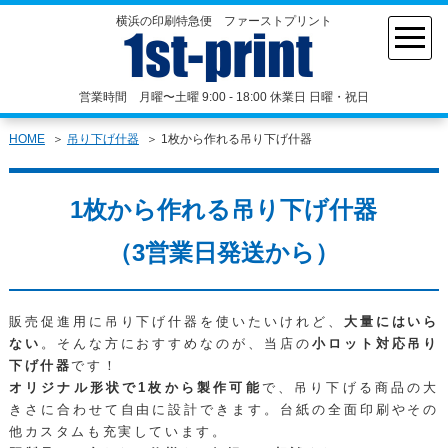
横浜の印刷特急便 ファーストプリント
営業時間 月曜〜土曜 9:00 - 18:00 休業日 日曜・祝日
HOME
吊り下げ什器
1枚から作れる吊り下げ什器
1枚から作れる吊り下げ什器
（3営業日発送から）
販売促進用に吊り下げ什器を使いたいけれど、
大量にはいら
ない
。そんな方におすすめなのが、当店の
小ロット対応吊り
下げ什器
です！
オリジナル形状で1枚から製作可能
で、吊り下げる商品の大
きさに合わせて自由に設計できます。台紙の全面印刷やその
他カスタムも充実しています。