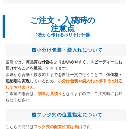
ご注文・入稿時の
注意点
-1枚から作れる吊り下げ什器-
小分け包装・袋入れについて
当店では、
高品質な什器をよりお求めやすく、スピーディーにお
届けすることを重視
しております。
印刷から合紙・抜き加工までを自社一貫で行うことで、
低価格・
短納期を実現
しているため、
小分け包装や袋入れは標準では対応
しておりません
。
ご希望の場合は、
別途お見積り
となりますので、ご注文時にお知
らせください。
フック穴の位置指定について
こちらの商品は
フック穴の配置位置は自由
です。