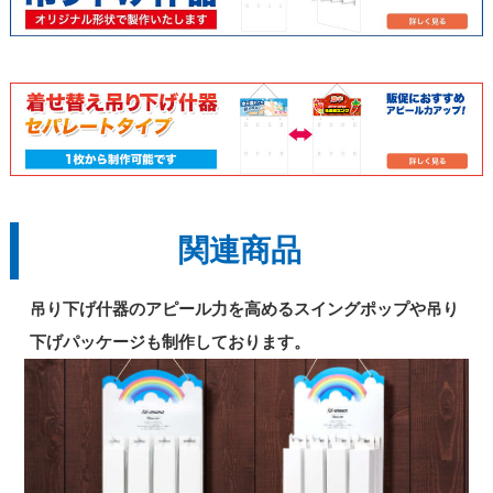
720枚
318,000円
254,400円
730枚
322,000円
257,600円
740枚
326,000円
260,800円
関連商品
750枚
330,000円
264,000円
吊り下げ什器のアピール力を高めるスイングポップや吊り
760枚
334,000円
267,200円
下げパッケージも制作しております。
770枚
338,000円
270,400円
780枚
342,000円
273,600円