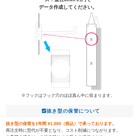
490枚
226,000円
180,800円
データ作成してください。
500枚
230,000円
184,000円
510枚
234,000円
187,200円
520枚
238,000円
190,400円
530枚
242,000円
193,600円
540枚
246,000円
196,800円
※フックはフック穴のほぼ真ん中に収まります。
抜き型の保管について
550枚
250,000円
200,000円
抜き型の保管を1年間 ¥1,000（税込）で承っております。
560枚
254,000円
203,200円
再注文時に型代が不要となり、コスト削減につながります。