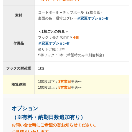
270枚
138,000円
110,400円
コートボール＋チップボール（2枚合紙）
素材
裏面の色：通常はグレー
※変更オプション有
280枚
142,000円
113,600円
＜1枚ごとの数量＞
290枚
146,000円
116,800円
フック：長さ70mm ×
4個
付属品
※変更オプション有
吊り下げ紐：1本
300枚
150,000円
120,000円
S字フック：1本（希望時のみ※別途料金）
フックの耐荷重
1kg
310枚
154,000円
123,200円
100枚以下：
3営業日
発送〜
概算納期
100枚以上：
5営業日
発送〜
320枚
158,000円
126,400円
オプション
330枚
162,000円
129,600円
（※有料・納期日数追加有り）
お問い合せ時にご希望の旨お知らせください。
340枚
166,000円
132,800円
お見積りいたします。