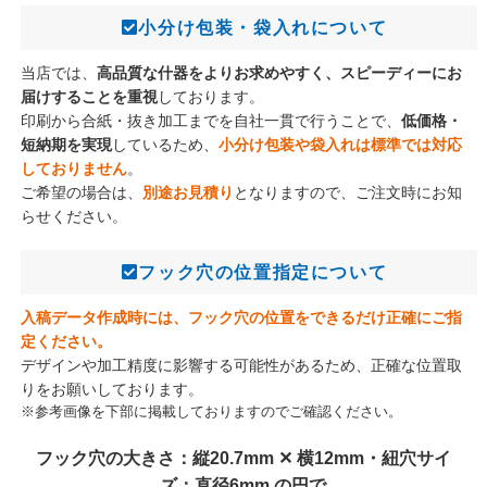
420枚
198,000円
158,400円
小分け包装・袋入れについて
当店では、
高品質な什器をよりお求めやすく、スピーディーにお
430枚
202,000円
161,600円
届けすることを重視
しております。
印刷から合紙・抜き加工までを自社一貫で行うことで、
低価格・
短納期を実現
しているため、
小分け包装や袋入れは標準では対応
440枚
206,000円
164,800円
しておりません
。
ご希望の場合は、
別途お見積り
となりますので、ご注文時にお知
らせください。
450枚
210,000円
168,000円
フック穴の位置指定について
460枚
214,000円
171,200円
入稿データ作成時には、フック穴の位置をできるだけ正確にご指
定ください。
470枚
218,000円
174,400円
デザインや加工精度に影響する可能性があるため、正確な位置取
りをお願いしております。
※参考画像を下部に掲載しておりますのでご確認ください。
480枚
222,000円
177,600円
フック穴の大きさ：縦20.7mm ✕ 横12mm・紐穴サイ
ズ：直径6mm の円で