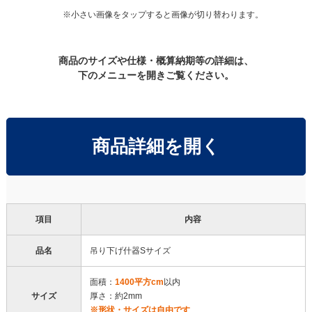
※小さい画像をタップすると画像が切り替わります。
200枚
110,000円
88,000円
210枚
114,000円
91,200円
商品のサイズや仕様・概算納期等の詳細は、
下のメニューを開きご覧ください。
220枚
118,000円
94,400円
商品詳細を開く
230枚
122,000円
97,600円
240枚
126,000円
100,800円
項目
内容
250枚
130,000円
104,000円
品名
吊り下げ什器Sサイズ
260枚
134,000円
107,200円
面積：
1400平方cm
以内
サイズ
厚さ：約2mm
※形状・サイズは自由です