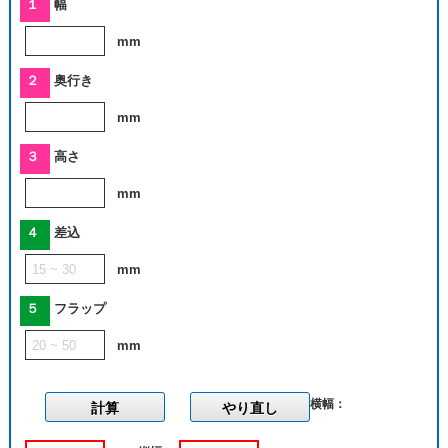
１
幅
mm
２
奥行き
mm
３
高さ
mm
４
差込
mm
５
フラップ
mm
横幅：