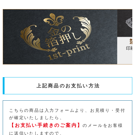
111,840
103,840
97,400
900枚
113,820
105,570
98,950
1000枚
119,780
110,750
103,550
1200枚
125,740
115,930
108,150
上記商品のお支払い方法
1400枚
131,700
121,110
112,750
こちらの商品は入力フォームより、お見積り・受付
1600枚
が確定いたしましたら、
【お支払い手続きのご案内】
のメールをお客様
に送信いたしますので、
137,660
126,290
117,350
1800枚