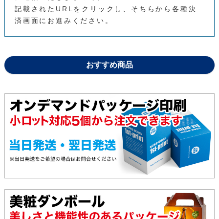
記載されたURLをクリックし、そちらから各種決
済画面にお進みください。
143,620
131,470
121,950
2000枚
おすすめ商品
149,580
136,650
126,550
2200枚
155,540
141,830
131,150
2400枚
161,500
147,010
135,750
2600枚
167,460
152,190
140,350
2800枚