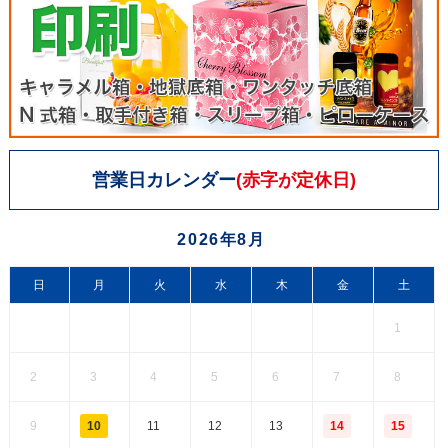
370,100
328,310
296,750
9600枚
376,060
333,490
301,350
9800枚
営業日カレンダー
(赤字が定休日)
382,020
338,670
305,950
10000枚
2026年8月
日
月
火
水
木
金
土
1
2
3
4
5
6
7
8
9
10
11
12
13
14
15