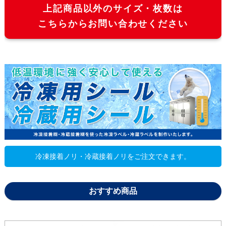
上記商品以外のサイズ・枚数は
4600枚
156,690
143,
こちらからお問い合わせください
4800枚
161,370
147,
5000枚
165,160
150,
冷凍接着ノリ・冷蔵接着ノリをご注文できます。
おすすめ商品