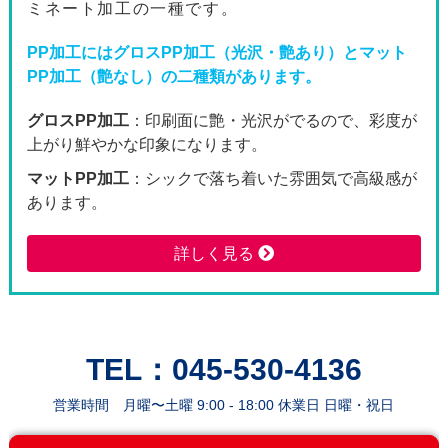
ミネート加工の一種です。
2600枚
95,550
87,3
PP加工にはグロスPP加工（光沢・艶あり）とマット
PP加工（艶なし）の二種類があります。
2800枚
99,300
90,7
グロスPP加工
：印刷面に艶・光沢がでるので、彩度が
3000枚
112,280
102,
上がり鮮やかな印象になります。
3200枚
116,220
106,
マットPP加工
：シックで落ち着いた雰囲気で高級感が
あります。
3400枚
120,320
109,
詳しく見る
3600枚
124,540
113,
3800枚
128,960
117,
4000枚
143,380
130,
TEL：045-530-4136
4200枚
147,690
134,
営業時間 月曜〜土曜 9:00 - 18:00 休業日 日曜・祝日
4400枚
152,120
138,