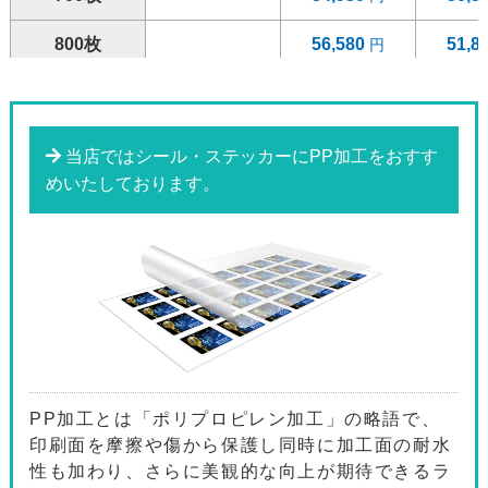
800枚
56,580
51,8
900枚
58,280
53,3
1000枚
59,930
54,8
当店ではシール・ステッカーにPP加工をおすす
めいたしております。
1200枚
63,300
57,9
1400枚
66,650
60,9
1600枚
70,000
64,0
1800枚
73,360
67,0
2000枚
84,470
77,2
PP加工とは「ポリプロピレン加工」の略語で、
2200枚
88,160
80,6
印刷面を摩擦や傷から保護し同時に加工面の耐水
性も加わり、さらに美観的な向上が期待できるラ
2400枚
91,860
83,9