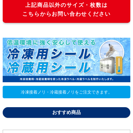
上記商品以外のサイズ・枚数は
4600枚
161,600
148,
こちらからお問い合わせください
4800枚
165,880
152,
5000枚
169,490
156,
冷凍接着ノリ・冷蔵接着ノリをご注文できます。
おすすめ商品