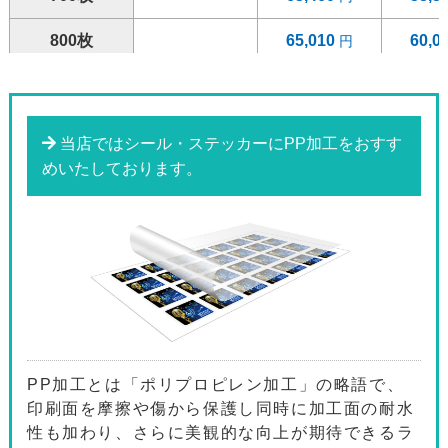
800枚
65,010
60,0
900枚
66,560
61,4
1000枚
68,120
62,8
当店ではシール・ステッカーにPP加工をおすす
めいたしております。
1200枚
71,220
65,7
1400枚
74,320
68,5
1600枚
77,430
71,4
1800枚
80,520
74,2
2000枚
92,190
85,0
PP加工とは「ポリプロピレン加工」の略語で、
2200枚
95,570
88,1
印刷面を摩擦や傷から保護し同時に加工面の耐水
性も加わり、さらに美観的な向上が期待できるラ
2400枚
99,000
91,2