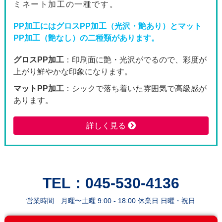
ミネート加工の一種です。
2600枚
102,440
94,4
PP加工にはグロスPP加工（光沢・艶あり）とマット
PP加工（艶なし）の二種類があります。
2800枚
105,840
97,5
グロスPP加工
：印刷面に艶・光沢がでるので、彩度が
3000枚
119,180
109,
上がり鮮やかな印象になります。
3200枚
122,920
113,
マットPP加工
：シックで落ち着いた雰囲気で高級感が
あります。
3400枚
126,630
116,
詳しく見る
3600枚
130,370
120,
3800枚
134,070
123,
4000枚
149,320
137,
TEL：045-530-4136
4200枚
153,340
141,
営業時間 月曜〜土曜 9:00 - 18:00 休業日 日曜・祝日
4400枚
157,450
145,