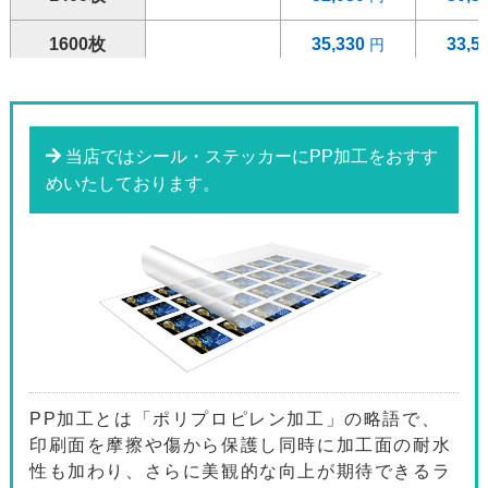
1600枚
35,330
33,5
1800枚
38,620
36,7
2000枚
46,290
44,0
当店ではシール・ステッカーにPP加工をおすす
めいたしております。
2200枚
46,710
44,4
2400枚
47,100
44,8
2600枚
47,520
45,3
2800枚
47,970
45,7
3000枚
52,780
50,2
PP加工とは「ポリプロピレン加工」の略語で、
3200枚
53,220
50,7
印刷面を摩擦や傷から保護し同時に加工面の耐水
性も加わり、さらに美観的な向上が期待できるラ
3400枚
53,670
51,1