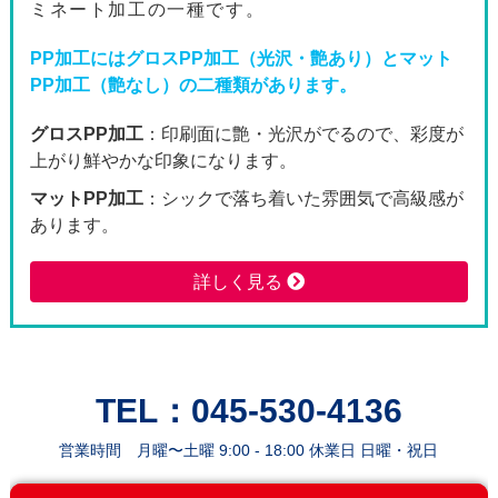
ミネート加工の一種です。
3600枚
54,150
51,5
PP加工にはグロスPP加工（光沢・艶あり）とマット
PP加工（艶なし）の二種類があります。
3800枚
54,630
52,0
グロスPP加工
：印刷面に艶・光沢がでるので、彩度が
4000枚
59,620
56,8
上がり鮮やかな印象になります。
4200枚
60,140
57,3
マットPP加工
：シックで落ち着いた雰囲気で高級感が
あります。
4400枚
60,640
57,8
詳しく見る
4600枚
61,120
58,3
4800枚
61,650
58,7
5000枚
62,090
59,2
TEL：045-530-4136
営業時間 月曜〜土曜 9:00 - 18:00 休業日 日曜・祝日