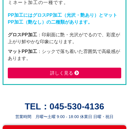
ミネート加工の一種です。
2600枚
106,610
97,5
PP加工にはグロスPP加工（光沢・艶あり）とマット
PP加工（艶なし）の二種類があります。
2800枚
110,840
101,
グロスPP加工
：印刷面に艶・光沢がでるので、彩度が
3000枚
125,140
114,
上がり鮮やかな印象になります。
3200枚
129,470
118,
マットPP加工
：シックで落ち着いた雰囲気で高級感が
あります。
3400枚
133,950
122,
詳しく見る
3600枚
138,590
126,
3800枚
143,400
131,
4000枚
159,680
145,
TEL：045-530-4136
4200枚
164,460
150,
営業時間 月曜〜土曜 9:00 - 18:00 休業日 日曜・祝日
4400枚
169,420
154,