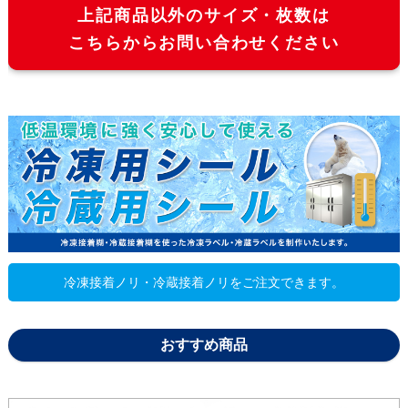
上記商品以外のサイズ・枚数は
4600枚
174,510
159,
こちらからお問い合わせください
4800枚
179,740
164,
5000枚
183,770
167,
冷凍接着ノリ・冷蔵接着ノリをご注文できます。
おすすめ商品