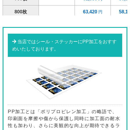
800枚
63,420
58,1
900枚
65,260
59,7
1000枚
67,130
61,4
当店ではシール・ステッカーにPP加工をおすす
めいたしております。
1200枚
70,830
64,8
1400枚
74,550
68,2
1600枚
78,260
71,6
1800枚
81,940
74,9
2000枚
94,350
86,3
PP加工とは「ポリプロピレン加工」の略語で、
2200枚
98,420
90,0
印刷面を摩擦や傷から保護し同時に加工面の耐水
性も加わり、さらに美観的な向上が期待できるラ
2400枚
102,510
93,7