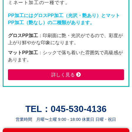
ミネート加工の一種です。
3600枚
77,450
71,0
PP加工にはグロスPP加工（光沢・艶あり）とマット
PP加工（艶なし）の二種類があります。
3800枚
79,560
72,9
グロスPP加工
：印刷面に艶・光沢がでるので、彩度が
4000枚
88,500
81,0
上がり鮮やかな印象になります。
4200枚
90,810
83,1
マットPP加工
：シックで落ち着いた雰囲気で高級感が
あります。
4400枚
93,100
85,2
詳しく見る
4600枚
95,400
87,3
4800枚
97,720
89,4
5000枚
100,010
91,5
TEL：045-530-4136
営業時間 月曜〜土曜 9:00 - 18:00 休業日 日曜・祝日