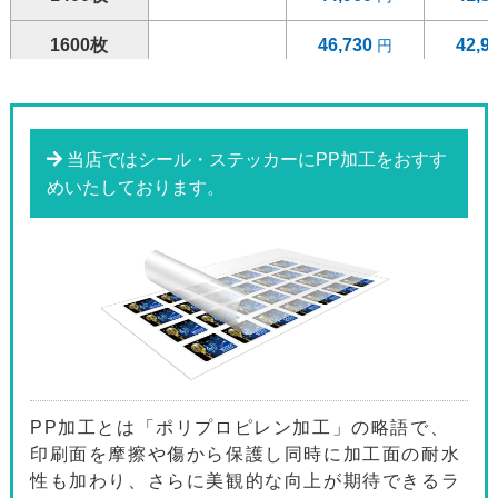
1600枚
46,730
42,9
1800枚
48,510
44,6
2000枚
55,420
50,9
当店ではシール・ステッカーにPP加工をおすす
めいたしております。
2200枚
57,360
52,7
2400枚
59,310
54,5
2600枚
61,250
56,2
2800枚
63,210
58,0
3000枚
71,070
65,2
PP加工とは「ポリプロピレン加工」の略語で、
3200枚
73,180
67,1
印刷面を摩擦や傷から保護し同時に加工面の耐水
性も加わり、さらに美観的な向上が期待できるラ
3400枚
75,330
69,0