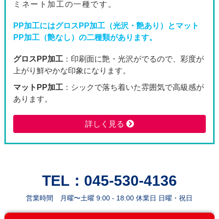
ミネート加工の一種です。
3600枚
71,520
66,0
PP加工にはグロスPP加工（光沢・艶あり）とマット
PP加工（艶なし）の二種類があります。
3800枚
73,130
67,4
グロスPP加工
：印刷面に艶・光沢がでるので、彩度が
4000枚
80,930
74,6
上がり鮮やかな印象になります。
4200枚
82,670
76,3
マットPP加工
：シックで落ち着いた雰囲気で高級感が
あります。
4400枚
84,400
77,9
詳しく見る
4600枚
86,120
79,5
4800枚
87,860
81,1
5000枚
89,580
82,7
TEL：045-530-4136
営業時間 月曜〜土曜 9:00 - 18:00 休業日 日曜・祝日