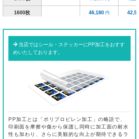
1600枚
46,180
42,5
1800枚
47,510
43,7
2000枚
53,850
49,6
当店ではシール・ステッカーにPP加工をおすす
めいたしております。
2200枚
55,310
50,9
2400枚
56,760
52,3
2600枚
58,250
53,6
2800枚
59,690
55,0
3000枚
66,720
61,5
PP加工とは「ポリプロピレン加工」の略語で、
3200枚
68,320
63,0
印刷面を摩擦や傷から保護し同時に加工面の耐水
性も加わり、さらに美観的な向上が期待できるラ
3400枚
69,900
64,4