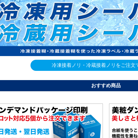
4600枚
145,500
133,640
4800枚
149,840
137,660
5000枚
152,580
140,210
冷凍接着ノリ・冷蔵接着ノリをご注文
おすすめ商品