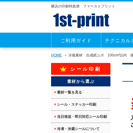
横浜の印刷特急便 ファーストプリント
ご利用ガイド
テクニカル
HOME
冷蔵素材 合成紙ユポ 100cm²以内 
シール印刷
素材から選ぶ
素材一覧を見る
シール・ステッカー印刷
当日発送・即日対応シール印刷
冷凍・冷蔵シールについて