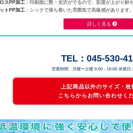
ロスPP加工
：印刷面に艶・光沢がでるので、彩度が上がり鮮
2600枚
89,620
82,250
ットPP加工
：シックで落ち着いた雰囲気で高級感があります
2800枚
92,880
85,280
詳しく見る
3000枚
104,920
96,350
3200枚
108,520
99,650
TEL：045-530-41
3400枚
112,110
102,960
営業時間 月曜〜土曜 9:00 - 18:00 休業
3600枚
115,480
106,350
上記商品以外のサイズ・枚
3800枚
119,310
109,880
こちらからお問い合わせく
4000枚
133,140
122,310
4200枚
137,140
125,960
4400枚
141,240
129,740