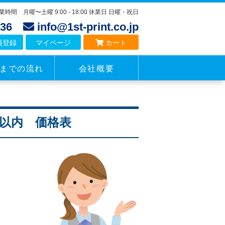
業時間 月曜〜土曜 9:00 - 18:00 休業日 日曜・祝日
4136
info@1st-print.co.jp
員登録
マイページ
カート
までの流れ
会社概要
²以内 価格表