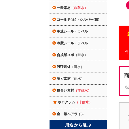
一般素材
（非耐水）
ゴールド(金)・シルバー(銀)
冷凍シール・ラベル
冷蔵シール・ラベル
当
合成紙ユポ
（耐水）
PET素材
（耐水）
塩ビ素材
（耐水）
地
風合い素材
（非耐水）
ホログラム
（非耐水）
金・銀ヘアライン
用途から選ぶ