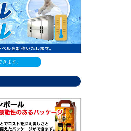
121,830
108,820
125,490
112,110
127,860
114,100
できます。