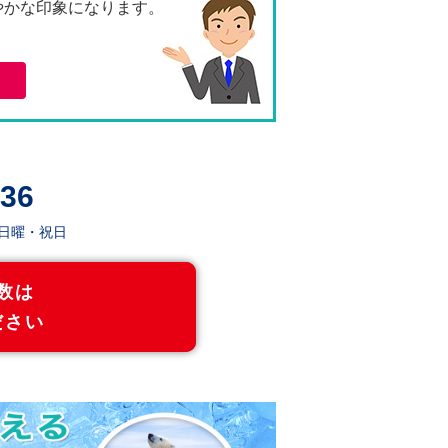
やかな印象になります。
74,940
67,100
。
77,700
69,530
87,800
78,540
90,810
81,220
36
93,830
83,880
日 日曜・祝日
96,940
86,670
数は
100,130
89,510
ださい
111,480
99,590
114,820
102,590
118,290
105,640