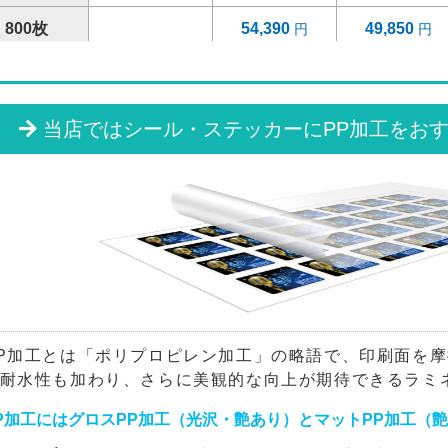
800枚
54,390
49,850
900枚
55,890
51,220
1000枚
57,390
52,610
当店ではシール・ステッカーにPP加工をお
1200枚
60,390
55,370
1400枚
63,380
58,120
1600枚
66,380
60,870
1800枚
69,360
63,630
2000枚
79,720
73,170
P加工とは「ポリプロピレン加工」の略語で、印刷面を
耐水性も加わり、さらに美観的な向上が期待できるラミ
2200枚
83,020
76,200
P加工にはグロスPP加工（光沢・艶あり）とマットPP加工（
2400枚
86,310
79,220