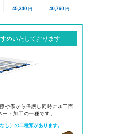
45,340
40,760
46,600
41,860
47,860
42,990
すすめいたしております。
50,380
45,230
52,900
47,460
55,420
49,700
57,940
51,930
66,630
59,690
摩擦や傷から保護し同時に加工面
ネート加工の一種です。
69,410
62,150
艶なし）の二種類があります。
72,170
64,610