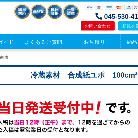
営
045-530-
お問い合わせ
新規会
ガイド
よくあるご質問
お見積り
納品
パッケージ
シール
価格表
見積もり
見積もり
冷蔵素材 合成紙ユポ 100cm