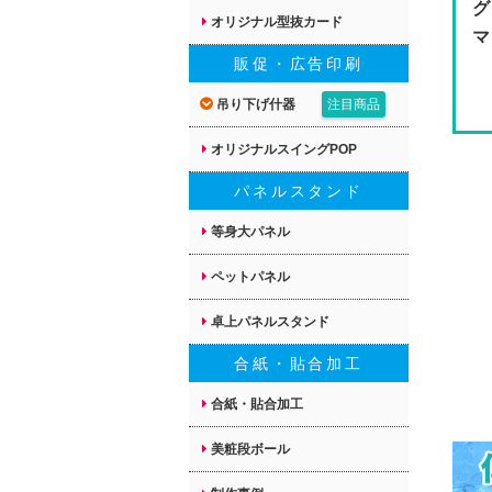
グ
オリジナル型抜カード
マ
販促・広告印刷
吊り下げ什器
注目商品
オリジナルスイングPOP
パネルスタンド
等身大パネル
ペットパネル
卓上パネルスタンド
合紙・貼合加工
合紙・貼合加工
美粧段ボール