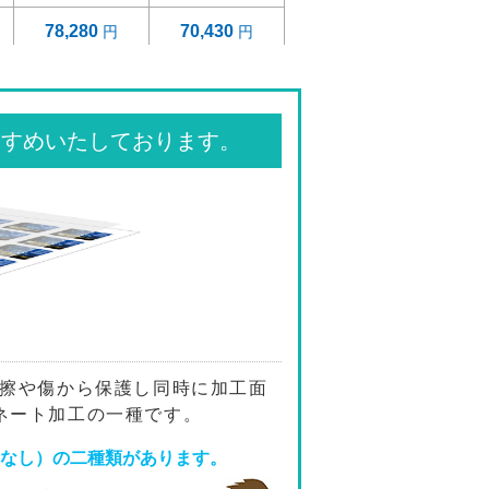
78,280
70,430
80,570
72,500
82,880
74,550
すすめいたしております。
87,440
78,680
92,030
82,790
96,630
86,910
101,190
91,020
116,520
104,840
摩擦や傷から保護し同時に加工面
ネート加工の一種です。
121,600
109,360
艶なし）の二種類があります。
126,590
113,900