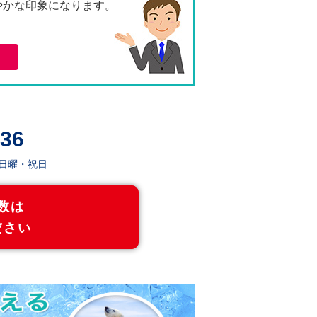
やかな印象になります。
131,690
118,460
。
136,920
123,140
154,600
139,080
159,990
143,860
36
165,510
148,840
日 日曜・祝日
171,230
154,000
数は
177,150
159,330
ださい
197,310
177,410
203,200
182,740
209,310
188,210