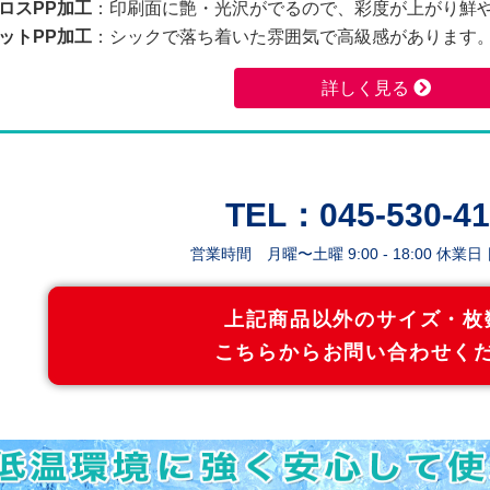
ロスPP加工
：印刷面に艶・光沢がでるので、彩度が上がり鮮
2600枚
157,920
144,460
ットPP加工
：シックで落ち着いた雰囲気で高級感があります
2800枚
164,210
150,170
詳しく見る
3000枚
185,390
169,520
3200枚
191,820
175,380
TEL：045-530-41
3400枚
198,450
181,470
営業時間 月曜〜土曜 9:00 - 18:00 休業
3600枚
205,320
187,730
上記商品以外のサイズ・枚
3800枚
212,450
194,240
こちらからお問い合わせく
4000枚
236,550
216,200
4200枚
243,650
222,690
4400枚
250,970
229,370