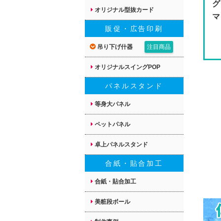
グ
オリジナル型抜カード
マ
販促・広告印刷
吊り下げ什器
注目商品
オリジナルスイングPOP
パネルスタンド
等身大パネル
ペットパネル
卓上パネルスタンド
合紙・貼合加工
合紙・貼合加工
美粧段ボール