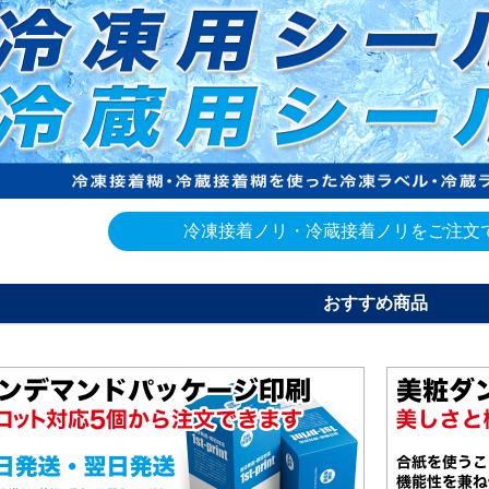
4600枚
258,510
236,240
4800枚
266,270
243,300
5000枚
272,260
248,720
冷凍接着ノリ・冷蔵接着ノリをご注文
おすすめ商品