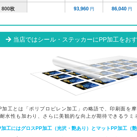
800枚
93,960
86,040
900枚
96,690
88,550
1000枚
99,450
91,060
当店ではシール・ステッカーにPP加工をお
1200枚
104,920
96,050
1400枚
110,440
101,070
1600枚
115,920
106,070
1800枚
121,400
111,080
2000枚
139,770
127,860
P加工とは「ポリプロピレン加工」の略語で、印刷面を
耐水性も加わり、さらに美観的な向上が期待できるラミ
2200枚
145,790
133,370
P加工にはグロスPP加工（光沢・艶あり）とマットPP加工（
2400枚
151,850
138,890