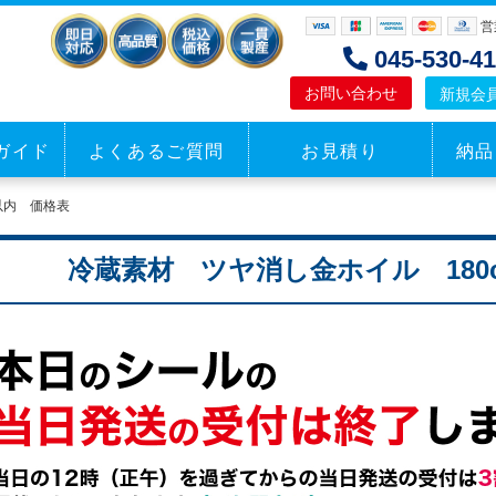
営
045-530-
お問い合わせ
新規会
ガイド
よくあるご質問
お見積り
納品
パッケージ
シール
以内 価格表
見積もり
見積もり
冷蔵素材 ツヤ消し金ホイル 180