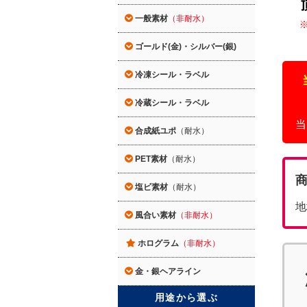
一般素材
（非耐水）
ゴールド(金)・シルバー(銀)
冷凍シール・ラベル
冷蔵シール・ラベル
当
合成紙ユポ
（耐水）
PET素材
（耐水）
塩ビ素材
（耐水）
地
風合い素材
（非耐水）
ホログラム
（非耐水）
金・銀ヘアライン
用途から選ぶ