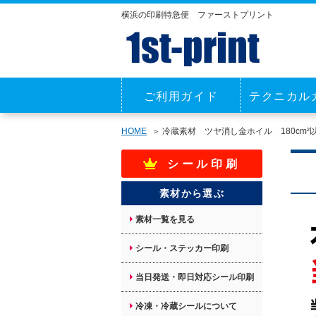
横浜の印刷特急便 ファーストプリント
ご利用ガイド
テクニカル
HOME
冷蔵素材 ツヤ消し金ホイル 180cm²
シール印刷
素材から選ぶ
素材一覧を見る
シール・ステッカー印刷
当日発送・即日対応シール印刷
冷凍・冷蔵シールについて