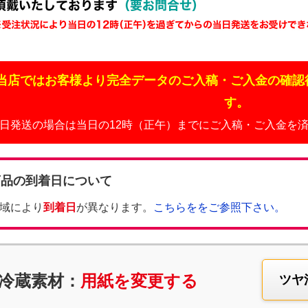
当店ではお客様より完全データのご入稿・ご入金の確認
す。
日発送の場合は当日の12時（正午）までにご入稿・ご入金を
商品の到着日について
域により
到着日
が異なります。
こちらををご参照下さい。
冷蔵素材：
用紙を変更する