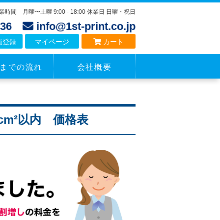
業時間 月曜〜土曜 9:00 - 18:00 休業日 日曜・祝日
4136
info@1st-print.co.jp
員登録
マイページ
カート
までの流れ
会社概要
cm²以内 価格表