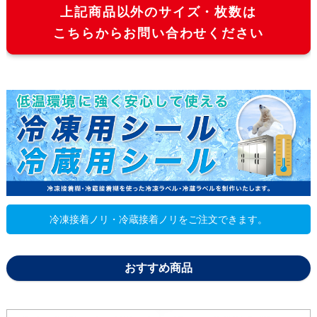
上記商品以外のサイズ・枚数は
4600枚
203,840
186,
こちらからお問い合わせください
4800枚
209,940
192,
5000枚
214,290
196,
冷凍接着ノリ・冷蔵接着ノリをご注文できます。
おすすめ商品