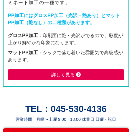
ミネート加工の一種です。
2600枚
125,010
114,
PP加工にはグロスPP加工（光沢・艶あり）とマット
PP加工（艶なし）の二種類があります。
2800枚
129,680
118,
グロスPP加工
：印刷面に艶・光沢がでるので、彩度が
3000枚
146,580
134,
上がり鮮やかな印象になります。
3200枚
151,700
138,
マットPP加工
：シックで落ち着いた雰囲気で高級感が
あります。
3400枚
156,880
143,
詳しく見る
3600枚
161,940
148,
3800枚
167,460
153,
4000枚
186,540
170,
TEL：045-530-4136
4200枚
192,150
176,
営業時間 月曜〜土曜 9:00 - 18:00 休業日 日曜・祝日
4400枚
197,910
181,