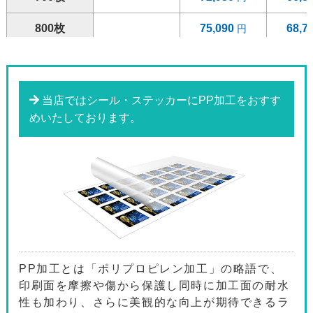
800枚
75,090
68,7
900枚
77,200
70,7
1000枚
79,340
72,6
当店ではシール・ステッカーにPP加工をおすす
めいたしております。
1200枚
83,610
76,6
1400枚
87,890
80,5
1600枚
92,140
84,4
1800枚
96,410
88,3
2000枚
110,910
101,
PP加工とは「ポリプロピレン加工」の略語で、
2200枚
115,610
105,
印刷面を摩擦や傷から保護し同時に加工面の耐水
性も加わり、さらに美観的な向上が期待できるラ
2400枚
120,290
110,